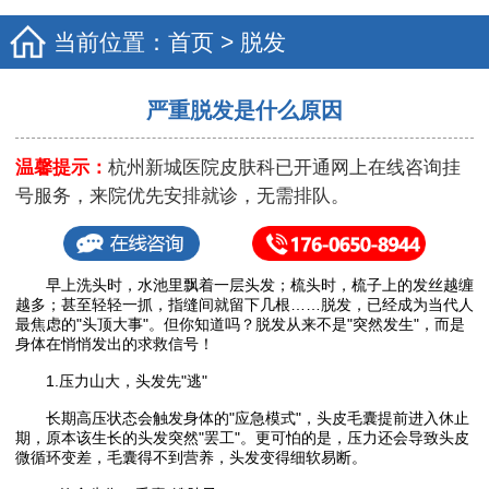
当前位置：
首页
>
脱发
严重脱发是什么原因
温馨提示：
杭州新城医院皮肤科已开通网上在线咨询挂
号服务，来院优先安排就诊，无需排队。
早上洗头时，水池里飘着一层头发；梳头时，梳子上的发丝越缠
越多；甚至轻轻一抓，指缝间就留下几根……脱发，已经成为当代人
最焦虑的"头顶大事"。但你知道吗？脱发从来不是"突然发生"，而是
身体在悄悄发出的求救信号！
1.压力山大，头发先"逃"
长期高压状态会触发身体的"应急模式"，头皮毛囊提前进入休止
期，原本该生长的头发突然"罢工"。更可怕的是，压力还会导致头皮
微循环变差，毛囊得不到营养，头发变得细软易断。