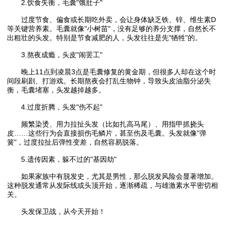
2.饮食失衡，毛囊"饿肚子"
过度节食、偏食或长期吃外卖，会让身体缺乏铁、锌、维生素D
等关键营养素。毛囊就像"小树苗"，没有足够的养分支撑，自然长不
出粗壮的头发。特别是节食减肥的人，头发往往是先"牺牲"的。
3.熬夜成瘾，头皮"闹罢工"
晚上11点到凌晨3点是毛囊修复的黄金期，但很多人却在这个时
间段刷剧、打游戏。长期熬夜会打乱生物钟，导致头皮油脂分泌失
衡，毛囊堵塞，头发越掉越多。
4.过度折腾，头发"伤不起"
频繁染烫、用力拉扯头发（比如扎高马尾）、用指甲抓挠头
皮……这些行为会直接损伤毛鳞片，甚至伤及毛囊。头发就像"弹
簧"，过度拉扯后弹性变差，自然容易脱落。
5.遗传因素，躲不过的"基因劫"
如果家族中有脱发史，尤其是男性，那么脱发风险会显著增加。
这种脱发通常从发际线或头顶开始，逐渐稀疏，与雄激素水平密切相
关。
头发保卫战，从今天开始！