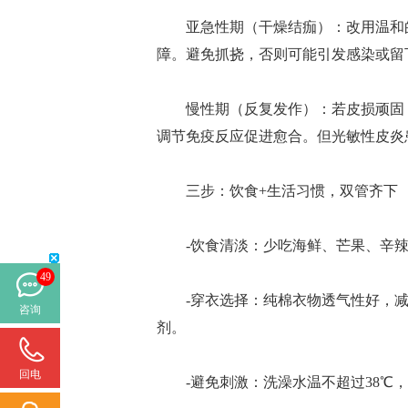
亚急性期（干燥结痂）：改用温和的
障。避免抓挠，否则可能引发感染或留
慢性期（反复发作）：若皮损顽固，
调节免疫反应促进愈合。但光敏性皮炎
三步：饮食+生活习惯，双管齐下
-饮食清淡：少吃海鲜、芒果、辛辣
49
-穿衣选择：纯棉衣物透气性好，减
咨询
剂。
回电
-避免刺激：洗澡水温不超过38℃，