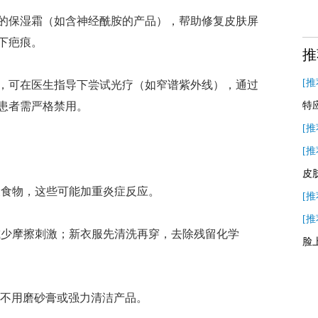
保湿霜（如含神经酰胺的产品），帮助修复皮肤屏
下疤痕。
推
[推
可在医生指导下尝试光疗（如窄谱紫外线），通过
患者需严格禁用。
特
[推
[推
皮
食物，这些可能加重炎症反应。
[推
[推
少摩擦刺激；新衣服先清洗再穿，去除残留化学
脸
不用磨砂膏或强力清洁产品。