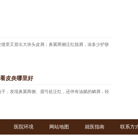
缝里又冒出大块头皮屑；鼻翼两侧泛红脱屑，涂多少护肤
州看皮炎哪里好
子，发现鼻翼两侧、眉弓处泛红，还伴有油腻的鳞屑，轻
医院环境
网站地图
就医指南
联系方