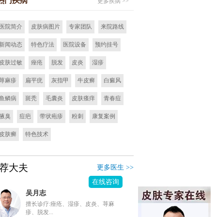
热门疾病
更多疾病 >>
医院简介
皮肤病图片
专家团队
来院路线
新闻动态
特色疗法
医院设备
预约挂号
皮肤过敏
痤疮
脱发
皮炎
湿疹
荨麻疹
扁平疣
灰指甲
牛皮癣
白癜风
鱼鳞病
斑秃
毛囊炎
皮肤瘙痒
青春痘
腋臭
痘疤
带状疱疹
粉刺
康复案例
皮肤癣
特色技术
荐大夫
更多医生 >>
在线咨询
吴月志
擅长诊疗:痤疮、湿疹、皮炎、荨麻
疹、脱发...