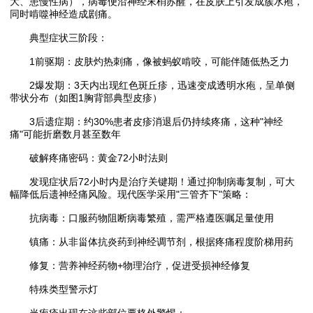
大、患慢性病），病毒便沿神经末梢苏醒，在皮肤上引发成簇水疱，
同时啃噬神经造成剧痛。
典型症状三阶段：
1前驱期：皮肤灼热刺痛，像被蚂蚁啃咬，可能伴随低热乏力
2爆发期：3天内出现红色斑丘疹，迅速变成透明水疱，呈单侧
带状分布（如图1胸背部典型皮疹）
3后遗症期：约30%患者皮疹消退后仍持续疼痛，这种"神经
痛"可能折磨数月甚至数年
破解疼痛密码：黄金72小时法则
发现症状后72小时内是治疗关键期！通过抑制病毒复制，可大
幅降低后遗神经痛风险。现代医学采用"三管齐下"策略：
抗病毒：口服药物阻断病毒繁殖，需严格遵医嘱足量使用
镇痛：从非甾体抗炎药到神经调节剂，根据疼痛程度阶梯用药
修复：营养神经药物+物理治疗，促进受损神经修复
特殊类型警示灯