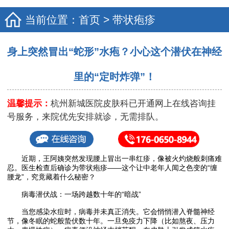
当前位置：
首页
>
带状疱疹
身上突然冒出“蛇形”水疱？小心这个潜伏在神经
里的“定时炸弹”！
温馨提示：
杭州新城医院皮肤科已开通网上在线咨询挂
号服务，来院优先安排就诊，无需排队。
近期，王阿姨突然发现腰上冒出一串红疹，像被火灼烧般刺痛难
忍。医生检查后确诊为带状疱疹——这个让中老年人闻之色变的“缠
腰龙”，究竟藏着什么秘密？
病毒潜伏战：一场跨越数十年的“暗战”
当您感染水痘时，病毒并未真正消失。它会悄悄潜入脊髓神经
节，像冬眠的蛇般蛰伏数十年。一旦免疫力下降（比如熬夜、压力