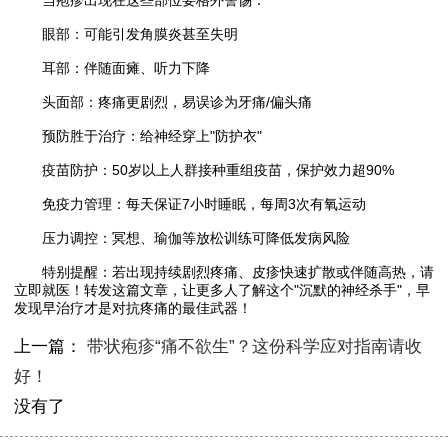
当疱疹出现在这些部位要格外警惕：
眼部：可能引发角膜炎甚至失明
耳部：伴随面瘫、听力下降
头面部：疼痛更剧烈，易误诊为牙痛/偏头痛
预防胜于治疗：给神经穿上"防护衣"
疫苗防护：50岁以上人群接种重组疫苗，保护效力超90%
免疫力管理：每天保证7小时睡眠，每周3次有氧运动
压力调控：冥想、瑜伽等放松训练可降低发病风险
特别提醒：若出现持续剧烈疼痛、皮疹快速扩散或伴随高热，请
立即就医！转发这篇文章，让更多人了解这个"沉默的神经杀手"，早
发现早治疗才是对抗疼痛的最佳武器！
上一篇：
带状疱疹“痛不欲生”？这份科学应对指南请收
好！
没有了